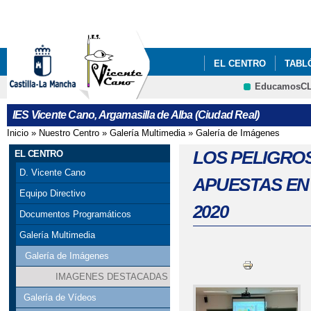
Pa
co
pri
EL CENTRO
TABL
EducamosC
BANCO DE RECURSOS
IES Vicente Cano, Argamasilla de Alba (Ciudad Real)
EDUCACIÓN
Inicio
»
Nuestro Centro
»
Galería Multimedia
»
Galería de Imágenes
Se encuentra usted aquí
LOS PELIGROS
EL CENTRO
D. Vicente Cano
APUESTAS EN
Equipo Directivo
2020
Documentos Programáticos
Galería Multimedia
Galería de Imágenes
IMAGENES DESTACADAS
Galería de Vídeos