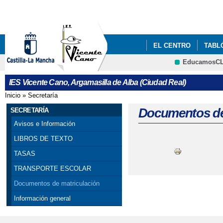
Pa
co
pri
EL CENTRO
TABL
EducamosC
BANCO DE RECURSOS
IES Vicente Cano, Argamasilla de Alba (Ciudad Real)
EDUCACIÓN
Inicio
»
Secretaría
Se encuentra usted aquí
Documentos de
SECRETARÍA
Avisos e Información
LIBROS DE TEXTO
TASAS
TRANSPORTE ESCOLAR
Documentos de matriculación
Información general