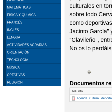
culturales en torn
MATEMÁTICAS
sobre todo Cerva
FÍSICA Y QUÍMICA
como deportivas
FRANCÉS
Jacinto García” 
INGLÉS
LENGUA
“Clavileño”, entr
ACTIVIDADES AGRARIAS
No os lo perdáis
ORIENTACIÓN
TECNOLOGÍA
MÚSICA
OPTATIVAS
Documentos re
RELIGIÓN
Adjunto
agenda_cultural_deporti