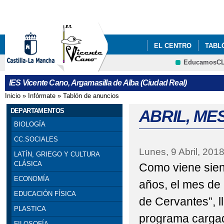
Pa
co
pri
EL CENTRO
TABL
EducamosC
BANCO DE RECURSOS
IES Vicente Cano, Argamasilla de Alba (Ciudad Real)
EDUCACIÓN
Inicio
»
Infórmate
»
Tablón de anuncios
Se encuentra usted aquí
DEPARTAMENTOS
ABRIL, ME
BIOLOGÍA
CC.SOCIALES
Lunes, 9 Abril, 201
LATÍN, GRIEGO Y CULTURA
CLÁSICA
Como viene siend
ECONOMÍA
años, el mes de
EDUCACIÓN FÍSICA
de Cervantes”, l
PLASTICA
programa cargad
FILOSOFÍA